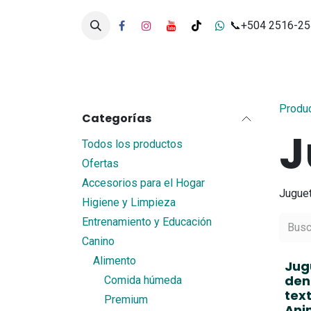
Ir al contenido
📞+504 2516-2
Inicio
Tienda
Servicios
Produ
Categorías
J
Todos los productos
Ofertas
Accesorios para el Hogar
Juguet
Higiene y Limpieza
Entrenamiento y Educación
Canino
Alimento
Jug
den
Comida húmeda
tex
Premium
Ani