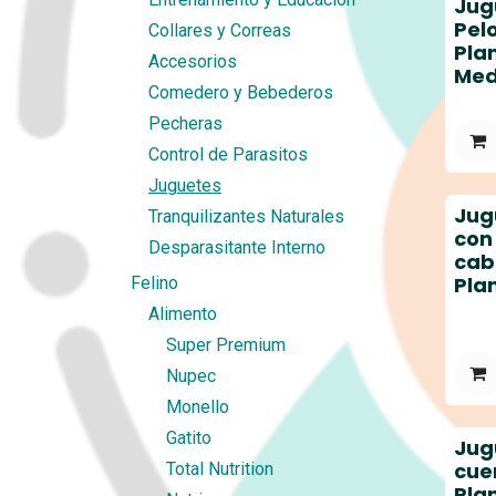
Jug
Pel
Collares y Correas
Pla
Accesorios
Med
Comedero y Bebederos
Pecheras
Control de Parasitos
Juguetes
Jug
Tranquilizantes Naturales
con
Desparasitante Interno
cab
Pla
Felino
Alimento
Super Premium
Nupec
Monello
Gatito
Jug
cue
Total Nutrition
Pla