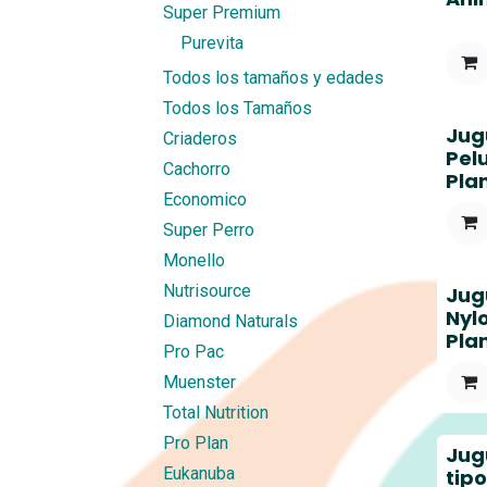
Super Premium
Purevita
Todos los tamaños y edades
Todos los Tamaños
Jug
Criaderos
Pel
Cachorro
Pla
Economico
Super Perro
Monello
Nutrisource
Jug
Nyl
Diamond Naturals
Pla
Pro Pac
Muenster
Total Nutrition
Pro Plan
Jug
Eukanuba
tip