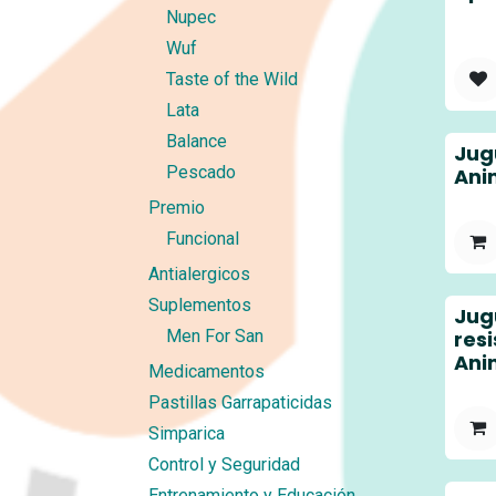
Nupec
Wuf
Taste of the Wild
Lata
Balance
Jug
Pescado
Ani
Premio
Funcional
Antialergicos
Suplementos
Jug
Men For San
res
Ani
Medicamentos
Pastillas Garrapaticidas
Simparica
Control y Seguridad
Entrenamiento y Educación