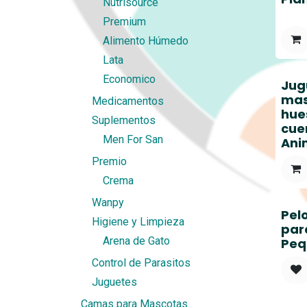
Nutrisource
Premium
Alimento Húmedo
Lata
Economico
Jug
mas
Medicamentos
hue
Suplementos
cue
Men For San
Ani
Premio
Crema
Wanpy
Pel
Higiene y Limpieza
par
Arena de Gato
Peq
Control de Parasitos
Juguetes
Camas para Mascotas