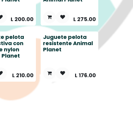
L
200.00
L
275.00
e pelota
Juguete pelota
ctiva con
resistente Animal
e nylon
Planet
 Planet
L
210.00
L
176.00