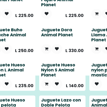
Planet
L
225.00
L
225.00
uete Buho
Juguete Dora
Juguet
uche Animal
Animal Planet
Llama 
net
Planet
L
250.00
L
330.00
uete Hueso
Juguete Hueso
Juguet
on L Animal
Nylon S Animal
nylon 
net
Planet
masti
L
235.00
L
140.00
uete Hueso
Juguete Lazo con
Jugue
o pelota
Doble Pelota
Animal