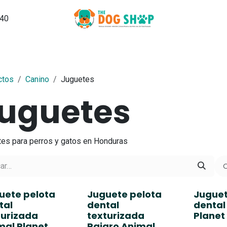
540
Grooming
PuppySchool
Hospedaje
Noticias, Tips y Ma
ctos
Canino
Juguetes
uguetes
es para perros y gatos en Honduras
O
uete pelota
Juguete pelota
Juguet
tal
dental
dental
turizada
texturizada
Planet
mal Planet
Pajaro Animal