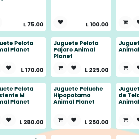
L
75.00
L
100.00
uete Pelota
Juguete Pelota
Juguet
mal Planet
Pajaro Animal
Animal
Planet
L
170.00
L
225.00
uete Pelota
Juguete Peluche
Juguet
istente M
Hipopotamo
de Tel
mal Planet
Animal Planet
Animal
L
280.00
L
250.00