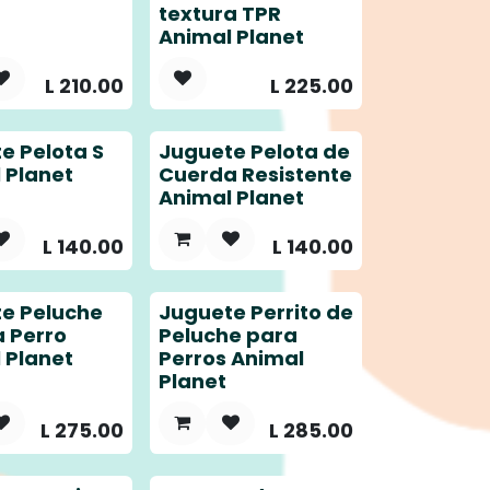
textura TPR
Animal Planet
L
210.00
L
225.00
e Pelota S
Juguete Pelota de
 Planet
Cuerda Resistente
Animal Planet
L
140.00
L
140.00
e Peluche
Juguete Perrito de
a Perro
Peluche para
 Planet
Perros Animal
Planet
L
275.00
L
285.00