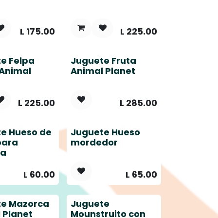
L
175.00
L
225.00
e Felpa
Juguete Fruta
Animal
Animal Planet
L
225.00
L
285.00
e Hueso de
Juguete Hueso
para
mordedor
ca
L
60.00
L
65.00
te Mazorca
Juguete
 Planet
Mounstruito con