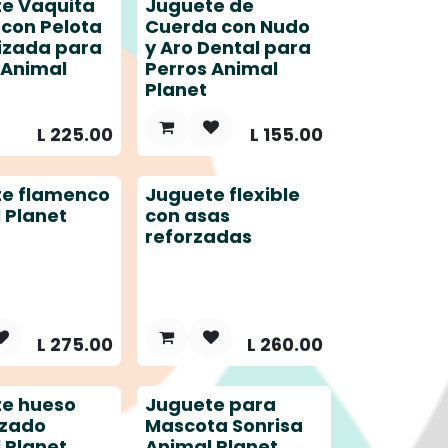
e Vaquita
Juguete de
 con Pelota
Cuerda con Nudo
izada para
y Aro Dental para
 Animal
Perros Animal
Planet
L
225.00
L
155.00
te flamenco
Juguete flexible
 Planet
con asas
reforzadas
L
275.00
L
260.00
te hueso
Juguete para
izado
Mascota Sonrisa
 Planet
Animal Planet