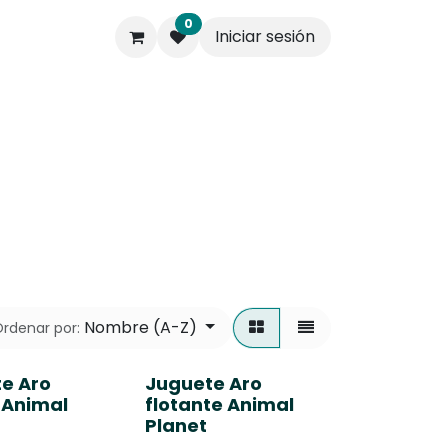
0
Iniciar sesión
s.
Contáctenos
Empresa
Nombre (A-Z)
rdenar por:
e Aro
Juguete Aro
 Animal
flotante Animal
Planet