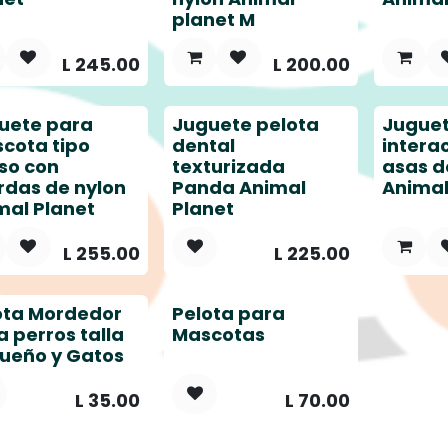
planet M
L
245.00
L
200.00
uete para
Juguete pelota
Juguet
cota tipo
dental
intera
so con
texturizada
asas d
rdas de nylon
Panda Animal
Animal
mal Planet
Planet
L
255.00
L
225.00
ota Mordedor
Pelota para
a perros talla
Mascotas
ueño y Gatos
L
35.00
L
70.00