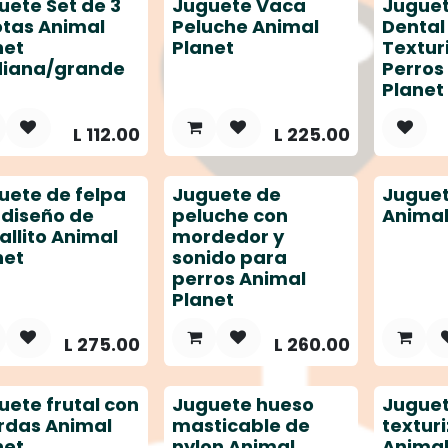
uete Set de 3
Juguete Vaca
Juguet
otas Animal
Peluche Animal
Dental
net
Planet
Textur
iana/grande
Perros
Planet
L
112.00
L
225.00
uete de felpa
Juguete de
Jugue
 diseño de
peluche con
Animal
allito Animal
mordedor y
net
sonido para
perros Animal
Planet
L
275.00
L
260.00
uete frutal con
Juguete hueso
Jugue
rdas Animal
masticable de
textur
net
nylon Animal
Animal