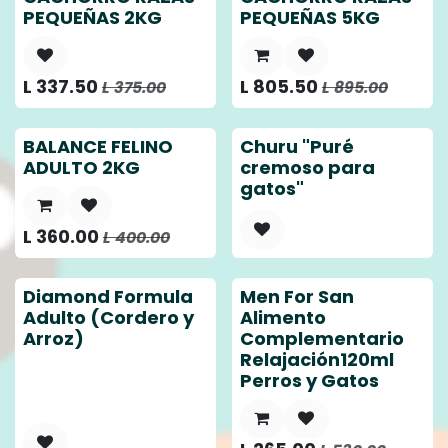
PEQUEÑAS 2KG
PEQUEÑAS 5KG
L
337.50
L
805.50
L
375.00
L
895.00
BALANCE FELINO
Churu "Puré
ADULTO 2KG
cremoso para
gatos"
L
360.00
L
400.00
Diamond Formula
Men For San
Adulto (Cordero y
Alimento
Arroz)
Complementario
Relajación120ml
Perros y Gatos