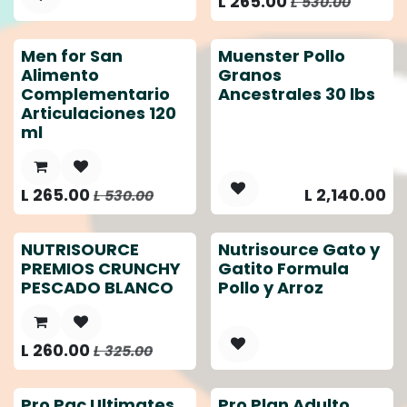
L
265.00
L
530.00
Men for San
Muenster Pollo
Alimento
Granos
Complementario
Ancestrales 30 lbs
Articulaciones 120
ml
L
265.00
L
2,140.00
L
530.00
NUTRISOURCE
Nutrisource Gato y
PREMIOS CRUNCHY
Gatito Formula
PESCADO BLANCO
Pollo y Arroz
L
260.00
L
325.00
Pro Pac Ultimates
Pro Plan Adulto