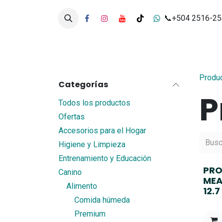
Ir al contenido
📞+504 2516-2
Inicio
Tienda
Servicios
Produ
Categorías
P
Todos los productos
Ofertas
Accesorios para el Hogar
Higiene y Limpieza
Entrenamiento y Educación
PRO
Canino
MEA
Alimento
12.
Comida húmeda
Premium