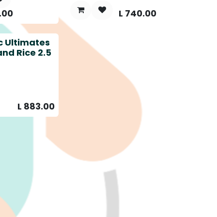
.00
L
740.00
c Ultimates
nd Rice 2.5
L
883.00