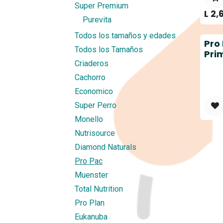
Super Premium
L
2,
Purevita
Todos los tamaños y edades
Pro
Todos los Tamaños
Pri
Criaderos
Cachorro
Economico
Super Perro
Monello
Nutrisource
Diamond Naturals
Pro Pac
Muenster
Total Nutrition
Pro Plan
Eukanuba