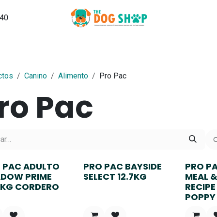
540
Grooming
PuppySchool
Hospedaje
Noticias, Tips y Ma
ctos
Canino
Alimento
Pro Pac
ro Pac
O
 PAC ADULTO
PRO PAC BAYSIDE
PRO P
DOW PRIME
SELECT 12.7KG
MEAL &
7 KG CORDERO
RECIPE
POPPY