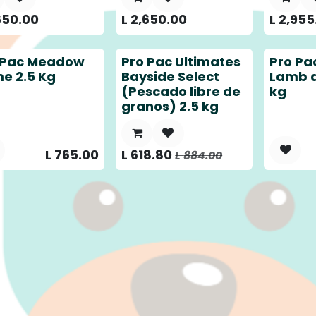
650.00
L
2,650.00
L
2,955
 Pac Meadow
Pro Pac Ultimates
Pro Pa
me 2.5 Kg
Bayside Select
Lamb a
(Pescado libre de
kg
granos) 2.5 kg
L
765.00
L
618.80
L
884.00