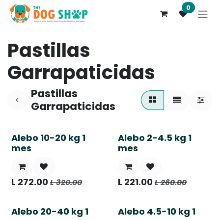
Ir al contenido
0
Pastillas
Garrapaticidas
Pastillas
Garrapaticidas
Alebo 10-20 kg 1
Alebo 2-4.5 kg 1
mes
mes
L
272.00
L
221.00
L
320.00
L
260.00
Alebo 20-40 kg 1
Alebo 4.5-10 kg 1