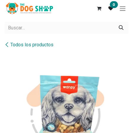
Ir al contenido
0
Todos los productos