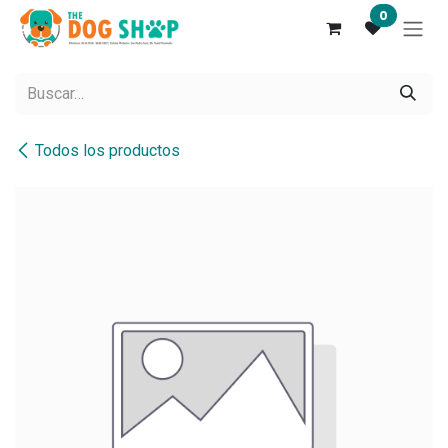
Ir al contenido
0
Todos los productos