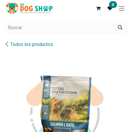
Ir al contenido
0
Todos los productos