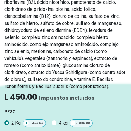
riboflavina (B2), ácido nicotínico, pantotenato de calcio,
clorhidrato de piridoxina, biotina, ácido fólico,
cianocobalamina (B12), cloruro de colina, sulfato de zinc,
sulfato de hierro, sulfato de cobre, sulfato de manganeso,
dihidroyoduro de etileno diamina (EDDY), levadura de
selenio, complejo zinc aminoácido, complejo hierro
aminoácido, complejo manganeso aminoácido, complejo
zinc selenio, metionina, carbonato de calcio (como
vehículo), vegetales (zanahoria y espinaca), extracto de
romero (como antioxidante), glucosamina cloruro de
clorhidrato, extracto de Yucca Schidigera (como controlador
de olores), sulfato de condroitina, vitamina E, Bacillus
licheniformis y Bacillus subtilis (como probióticos).
L
450.00
Impuestos incluidos
PESO
2 Kg
4 kg
+
L
450.00
+
L
830.00