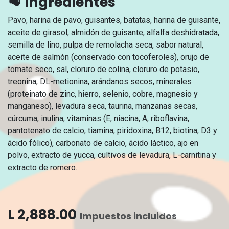
🥩 Ingredientes
Pavo, harina de pavo, guisantes, batatas, harina de guisante,
aceite de girasol, almidón de guisante, alfalfa deshidratada,
semilla de lino, pulpa de remolacha seca, sabor natural,
aceite de salmón (conservado con tocoferoles), orujo de
tomate seco, sal, cloruro de colina, cloruro de potasio,
treonina, DL-metionina, arándanos secos, minerales
(proteinato de zinc, hierro, selenio, cobre, magnesio y
manganeso), levadura seca, taurina, manzanas secas,
cúrcuma, inulina, vitaminas (E, niacina, A, riboflavina,
pantotenato de calcio, tiamina, piridoxina, B12, biotina, D3 y
ácido fólico), carbonato de calcio, ácido láctico, ajo en
polvo, extracto de yucca, cultivos de levadura, L-carnitina y
extracto de romero.
L
2,888.00
Impuestos incluidos