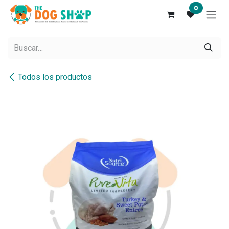
Ir al contenido
0
Todos los productos