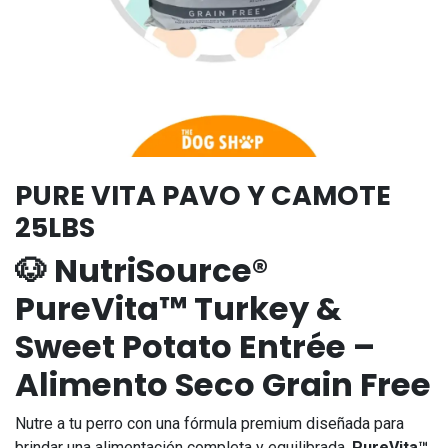
PURE VITA PAVO Y CAMOTE
25LBS
🐶 NutriSource®
PureVita™ Turkey &
Sweet Potato Entrée –
Alimento Seco Grain Free
Nutre a tu perro con una fórmula premium diseñada para
brindar una alimentación completa y equilibrada.
PureVita™