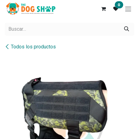
Ir al contenido
0
Todos los productos