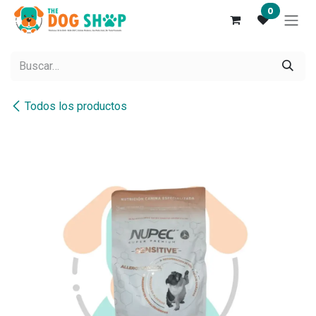
Ir al contenido
0
Todos los productos