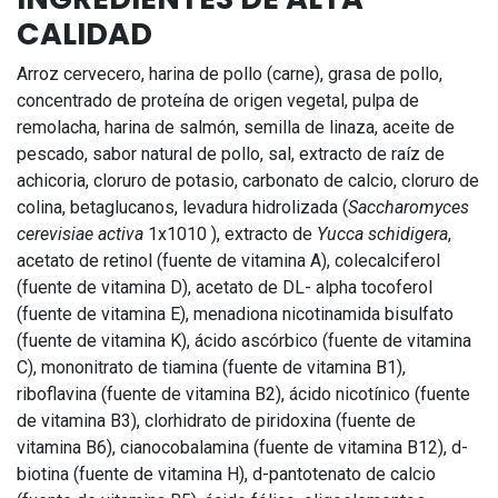
CALIDAD
Arroz cervecero, harina de pollo (carne), grasa de pollo,
concentrado de proteína de origen vegetal, pulpa de
remolacha, harina de salmón, semilla de linaza, aceite de
pescado, sabor natural de pollo, sal, extracto de raíz de
achicoria, cloruro de potasio, carbonato de calcio, cloruro de
colina, betaglucanos, levadura hidrolizada (
Saccharomyces
cerevisiae activa
1x1010 ), extracto de
Yucca schidigera
,
acetato de retinol (fuente de vitamina A), colecalciferol
(fuente de vitamina D), acetato de DL- alpha tocoferol
(fuente de vitamina E), menadiona nicotinamida bisulfato
(fuente de vitamina K), ácido ascórbico (fuente de vitamina
C), mononitrato de tiamina (fuente de vitamina B1),
riboflavina (fuente de vitamina B2), ácido nicotínico (fuente
de vitamina B3), clorhidrato de piridoxina (fuente de
vitamina B6), cianocobalamina (fuente de vitamina B12), d-
biotina (fuente de vitamina H), d-pantotenato de calcio