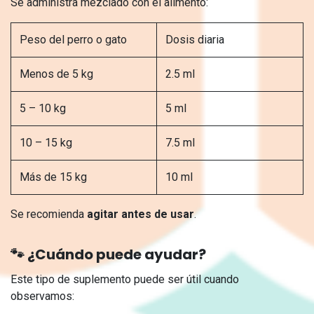
Se administra mezclado con el alimento:
Peso del perro o gato
Dosis diaria
Menos de 5 kg
2.5 ml
5 – 10 kg
5 ml
10 – 15 kg
7.5 ml
Más de 15 kg
10 ml
Se recomienda
agitar antes de usar
.
🐾 ¿Cuándo puede ayudar?
Este tipo de suplemento puede ser útil cuando
observamos: