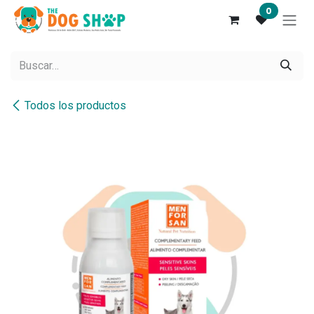
Ir al contenido
0
Todos los productos