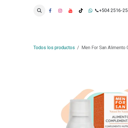
Ir al contenido
📞+504 2516-2
Inicio
Tienda
Servicios
Todos los productos
Men For San Alimento 