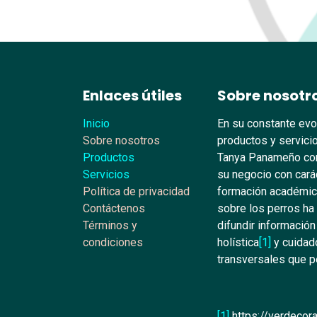
Enlaces útiles
Sobre nosotr
Inicio
En su constante evo
Sobre nosotros
productos y servicio
Productos
Tanya Panameño con
Servicios
su negocio con carác
Política de privacidad
formación académica
Contáctenos
sobre los perros ha
Términos y
difundir información
condiciones
holística
[1]
y cuidado
transversales que pe
[1]
https://verdecora