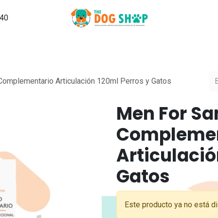
540
Grooming
PuppySchool
Hospedaje
Noticias, Tips y Ma
Complementario Articulación 120ml Perros y Gatos
Men For Sa
Complemen
Articulació
Gatos
Este producto ya no está di