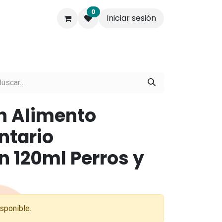
0
Iniciar sesión
s.
Contáctenos
Empresa
n Alimento
tario
n 120ml Perros y
sponible.