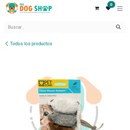
Ir al contenido
0
Todos los productos