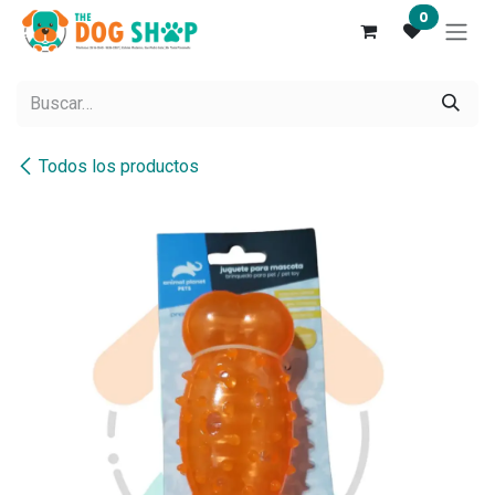
Ir al contenido
0
Todos los productos