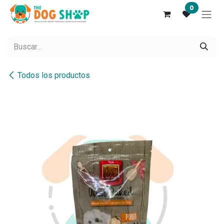
Ir al contenido
0
Todos los productos