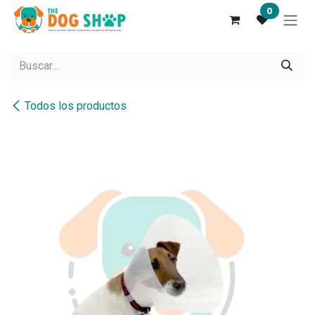
Ir al contenido
0
Todos los productos