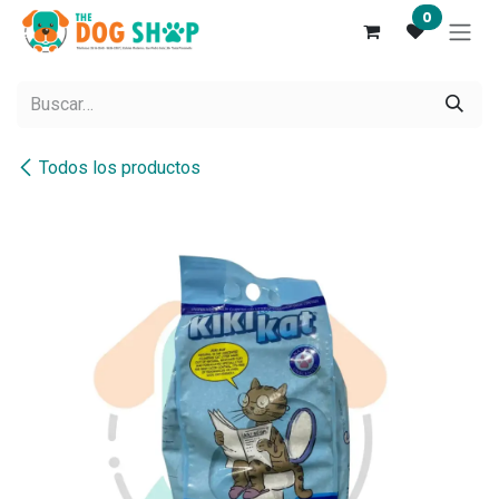
Ir al contenido
0
Todos los productos