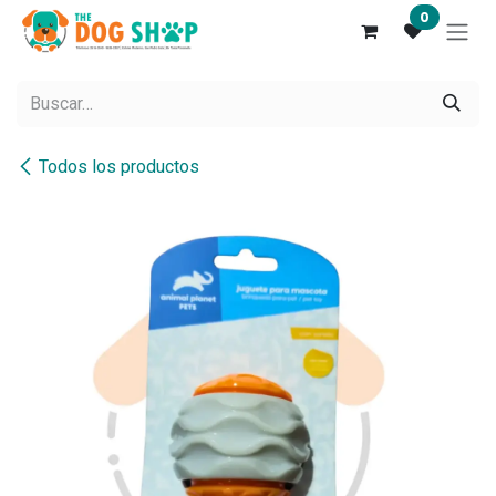
Ir al contenido
0
Todos los productos