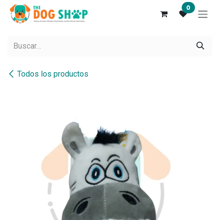
Ir al contenido
0
Todos los productos