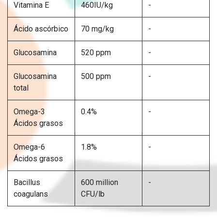
Vitamina E
460IU/kg
-
Ácido ascórbico
70 mg/kg
-
Glucosamina
520 ppm
-
Glucosamina
500 ppm
-
total
Omega-3
0.4%
-
Ácidos grasos
Omega-6
1.8%
-
Ácidos grasos
Bacillus
600 million
-
coagulans
CFU/lb