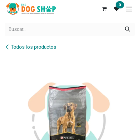
Ir al contenido
0
Todos los productos