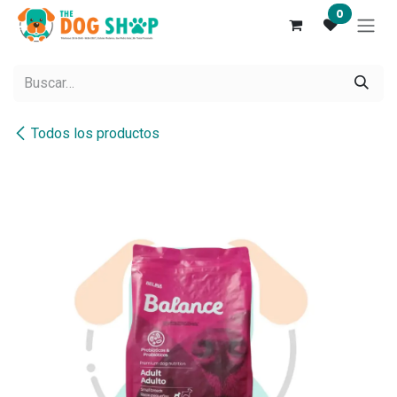
Ir al contenido
0
Todos los productos