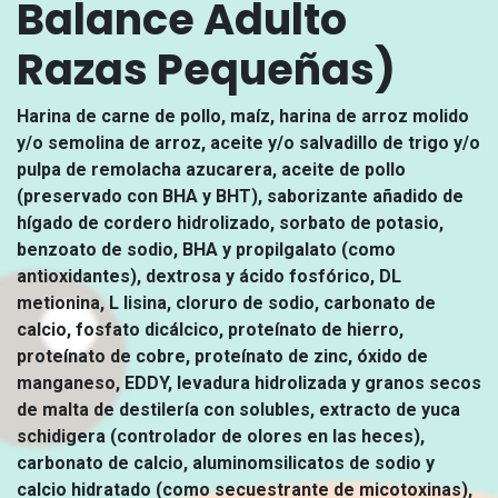
Balance Adulto
Razas Pequeñas)
Harina de carne de pollo, maíz, harina de arroz molido
y/o semolina de arroz, aceite y/o salvadillo de trigo y/o
pulpa de remolacha azucarera, aceite de pollo
(preservado con BHA y BHT), saborizante añadido de
hígado de cordero hidrolizado, sorbato de potasio,
benzoato de sodio, BHA y propilgalato (como
antioxidantes), dextrosa y ácido fosfórico, DL
metionina, L lisina, cloruro de sodio, carbonato de
calcio, fosfato dicálcico, proteínato de hierro,
proteínato de cobre, proteínato de zinc, óxido de
manganeso, EDDY, levadura hidrolizada y granos secos
de malta de destilería con solubles, extracto de yuca
schidigera (controlador de olores en las heces),
carbonato de calcio, aluminomsilicatos de sodio y
calcio hidratado (como secuestrante de micotoxinas),