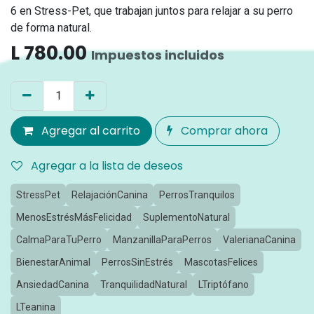
6 en Stress-Pet, que trabajan juntos para relajar a su perro
de forma natural.
L
780.00
Impuestos incluidos
Agregar al carrito
Comprar ahora
Agregar a la lista de deseos
StressPet
RelajaciónCanina
PerrosTranquilos
MenosEstrésMásFelicidad
SuplementoNatural
CalmaParaTuPerro
ManzanillaParaPerros
ValerianaCanina
BienestarAnimal
PerrosSinEstrés
MascotasFelices
AnsiedadCanina
TranquilidadNatural
LTriptófano
LTeanina