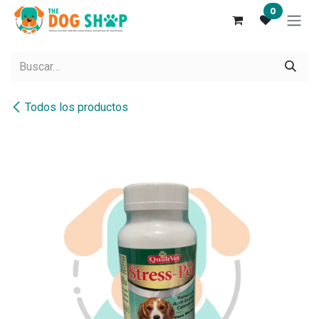
Ir al contenido
0
Todos los productos