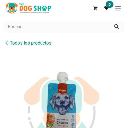
Ir al contenido
0
Todos los productos