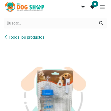
Ir al contenido
0
Todos los productos