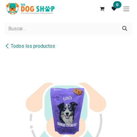
Ir al contenido
0
Todos los productos