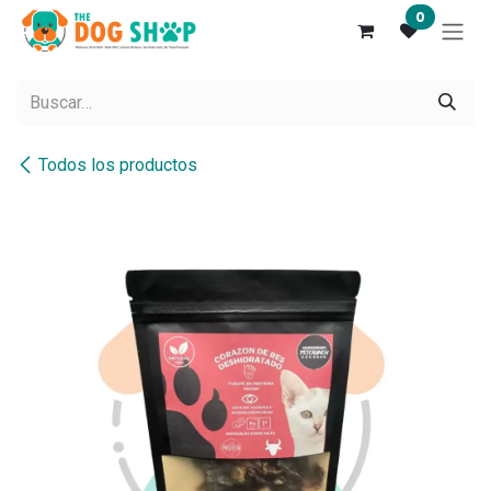
Ir al contenido
0
Todos los productos