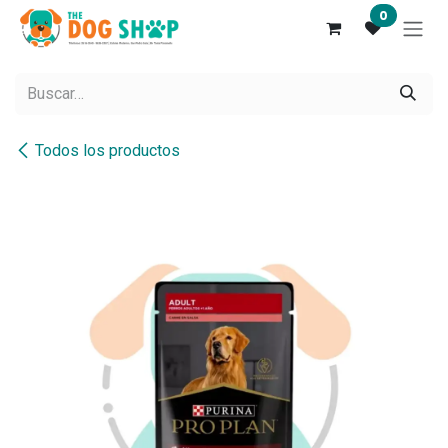
Ir al contenido
0
Todos los productos