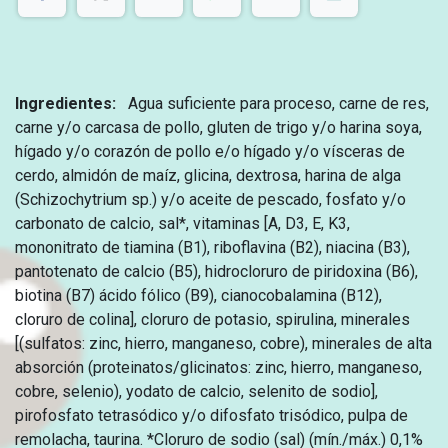
Ingredientes:
Agua suficiente para proceso, carne de res,
carne y/o carcasa de pollo, gluten de trigo y/o harina soya,
hígado y/o corazón de pollo e/o hígado y/o vísceras de
cerdo, almidón de maíz, glicina, dextrosa, harina de alga
(Schizochytrium sp.) y/o aceite de pescado, fosfato y/o
carbonato de calcio, sal*, vitaminas [A, D3, E, K3,
mononitrato de tiamina (B1), riboflavina (B2), niacina (B3),
pantotenato de calcio (B5), hidrocloruro de piridoxina (B6),
biotina (B7) ácido fólico (B9), cianocobalamina (B12),
cloruro de colina], cloruro de potasio, spirulina, minerales
[(sulfatos: zinc, hierro, manganeso, cobre), minerales de alta
absorción (proteinatos/glicinatos: zinc, hierro, manganeso,
cobre, selenio), yodato de calcio, selenito de sodio],
pirofosfato tetrasódico y/o difosfato trisódico, pulpa de
remolacha, taurina. *Cloruro de sodio (sal) (mín./máx.) 0,1%