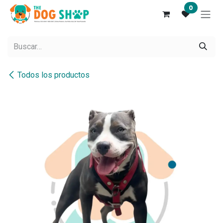
Ir al contenido
0
Todos los productos