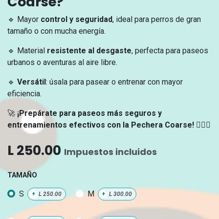
Coarse?
🔹 Mayor
control y seguridad
, ideal para perros de gran
tamaño o con mucha energía.
🔹 Material
resistente al desgaste
, perfecta para paseos
urbanos o aventuras al aire libre.
🔹
Versátil
: úsala para pasear o entrenar con mayor
eficiencia.
🚀
¡Prepárate para paseos más seguros y
entrenamientos efectivos con la Pechera Coarse!
🐕‍🦺✨
L
250.00
Impuestos incluidos
TAMAÑO
S
M
+
L
250.00
+
L
300.00