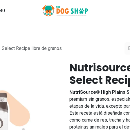
540
Grooming
PuppySchool
Hospedaje
Noticias, Tips y Ma
s Select Recipe libre de granos
Nutrisource
Select Reci
NutriSource® High Plains S
premium sin granos, especial
etapas de la vida, excepto pa
Esta receta está diseñada con
como carne de res, trucha y ha
proteínas animales para el des