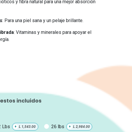
bióticos y fibra natural para una mejor absorción
s
: Para una piel sana y un pelaje brillante.
ibrada
: Vitaminas y minerales para apoyar el
rgía.
estos incluidos
2 Lbs
26 lbs
+
L
1,543.00
+
L
2,984.00