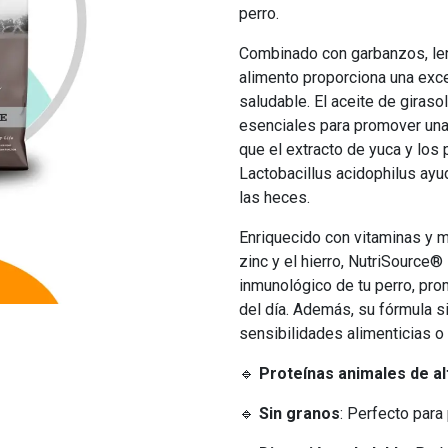
perro.
Combinado con garbanzos, lent
alimento proporciona una exce
saludable. El aceite de giraso
esenciales para promover una p
que el extracto de yuca y los 
Lactobacillus acidophilus ayud
las heces.
Enriquecido con vitaminas y mi
zinc y el hierro, NutriSource
inmunológico de tu perro, pro
del día. Además, su fórmula s
sensibilidades alimenticias o 
🔹
Proteínas animales de al
🔹
Sin granos
: Perfecto para