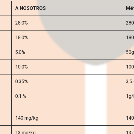
A NOSOTROS
Mét
28.0%
280
18.0%
180
5.0%
50g
10.0%
100
0.35%
3,5
0.1 %
1g/
140 mg/kg
140
13 mg/kg
13 