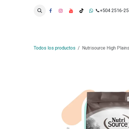
Ir al contenido
📞+504 2516-2
Inicio
Tienda
Servicios
Todos los productos
Nutrisource High Plain