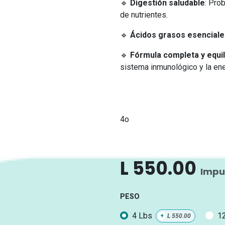
🔹
Digestión saludable
: Pro
de nutrientes.
🔹
Ácidos grasos esenciale
🔹
Fórmula completa y equil
sistema inmunológico y la ene
4o
L
550.00
Impu
PESO
4 Lbs
1
+
L
550.00