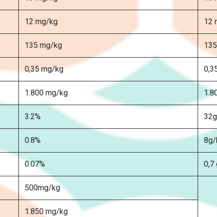
12 mg/kg
12 
135 mg/kg
135
0,35 mg/kg
0,3
1.800 mg/kg
1.8
3.2%
32g
0.8%
8g/
0.07%
0,7
500mg/kg
1.850 mg/kg