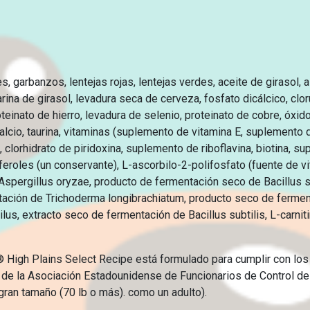
res, garbanzos, lentejas rojas, lentejas verdes, aceite de girasol,
ina de girasol, levadura seca de cerveza, fosfato dicálcico, clorur
oteinato de hierro, levadura de selenio, proteinato de cobre, óx
alcio, taurina, vitaminas (suplemento de vitamina E, suplemento 
 clorhidrato de piridoxina, suplemento de riboflavina, biotina, s
eroles (un conservante), L-ascorbilo-2-polifosfato (fuente de vit
Aspergillus oryzae, producto de fermentación seco de Bacillus s
entación de Trichoderma longibrachiatum, producto seco de ferme
s, extracto seco de fermentación de Bacillus subtilis, L-carnitin
® High Plains Select Recipe está formulado para cumplir con los 
s de la Asociación Estadounidense de Funcionarios de Control d
gran tamaño (70 lb o más). como un adulto).