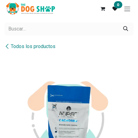
Ir al contenido
0
Todos los productos