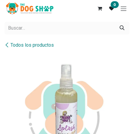
Ir al contenido
0
Todos los productos