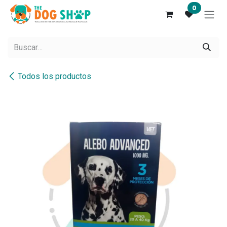
Ir al contenido
0
Todos los productos