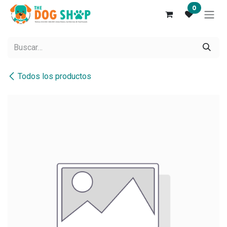
Ir al contenido
0
Todos los productos