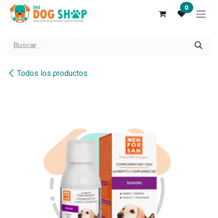
Ir al contenido
0
Todos los productos