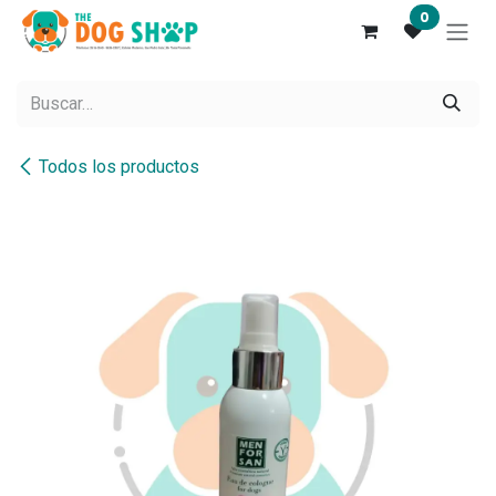
Ir al contenido
0
Todos los productos