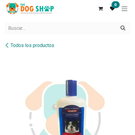
Ir al contenido
0
Todos los productos