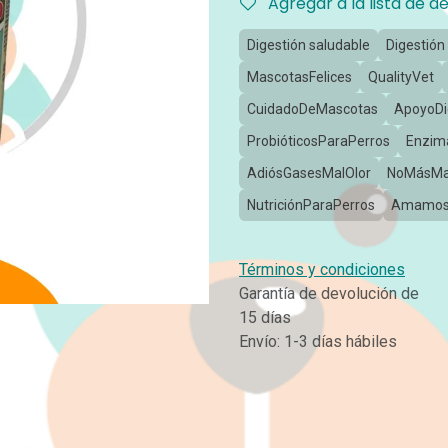
Agregar a la lista de d
Digestión saludable
Digestión
MascotasFelices
QualityVet
CuidadoDeMascotas
ApoyoDi
ProbióticosParaPerros
Enzim
AdiósGasesMalOlor
NoMásMal
NutriciónParaPerros
Amamos
Términos y condiciones
Garantía de devolución de
15 días
Envío: 1-3 días hábiles