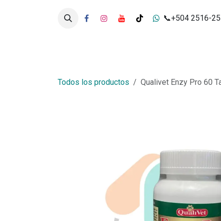
Ir al contenido
📞+504 2516-2
Inicio
Tienda
Servicios
Todos los productos
Qualivet Enzy Pro 60 T