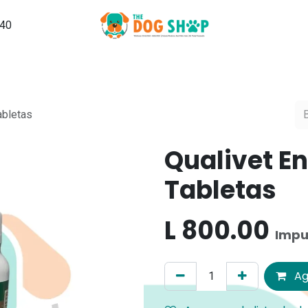
540
Grooming
PuppySchool
Hospedaje
Noticias, Tips y Ma
abletas
Qualivet En
Tabletas
L
800.00
Impu
Ag