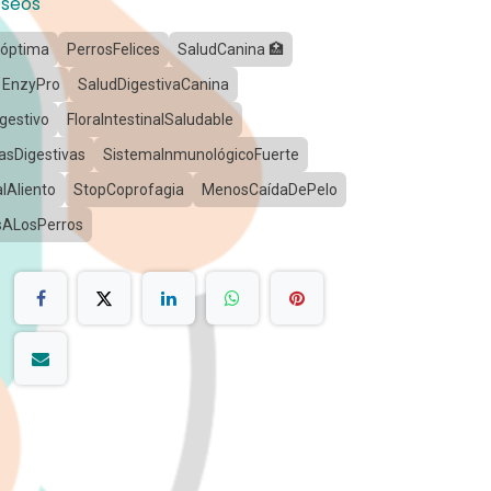
eseos
 óptima
PerrosFelices
SaludCanina 🏥
EnzyPro
SaludDigestivaCanina
gestivo
FloraIntestinalSaludable
asDigestivas
SistemaInmunológicoFuerte
Aliento
StopCoprofagia
MenosCaídaDePelo
ALosPerros