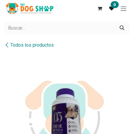
Ir al contenido
0
Todos los productos