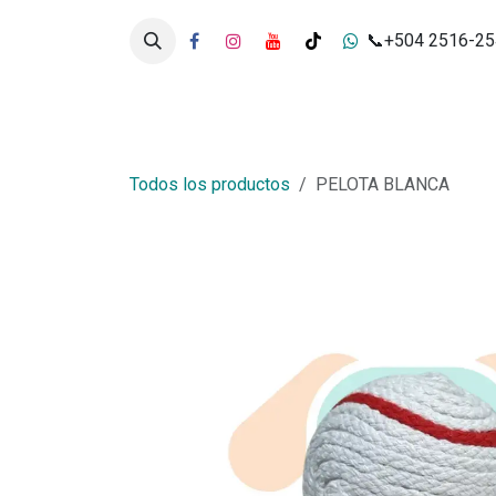
Ir al contenido
📞+504 2516-2
Inicio
Tienda
Servicios
Todos los productos
PELOTA BLANCA