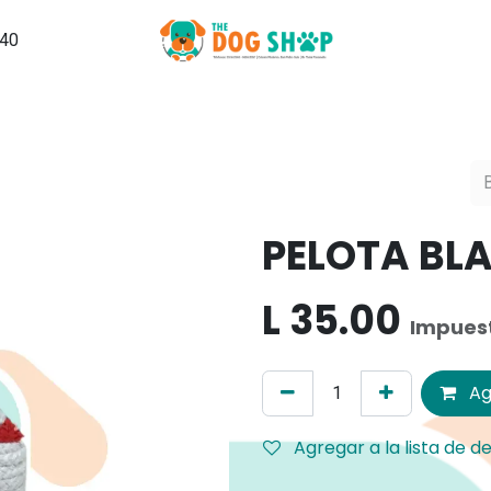
540
Grooming
PuppySchool
Hospedaje
Noticias, Tips y Ma
PELOTA BL
L
35.00
Impuest
Ag
Agregar a la lista de d