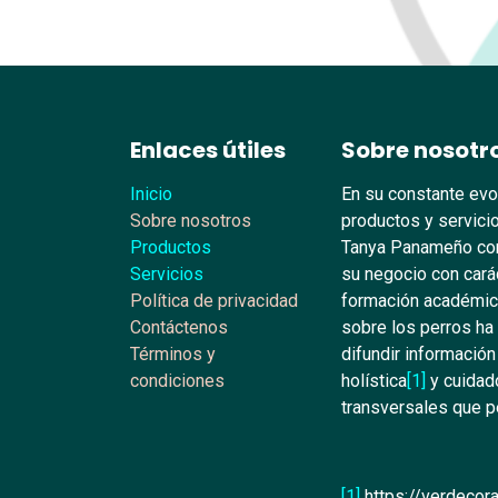
Enlaces útiles
Sobre nosotr
Inicio
En su constante evo
Sobre nosotros
productos y servicio
Productos
Tanya Panameño con
Servicios
su negocio con carác
Política de privacidad
formación académica
Contáctenos
sobre los perros ha
Términos y
difundir información
condiciones
holística
[1]
y cuidado
transversales que pe
[1]
https://verdecora