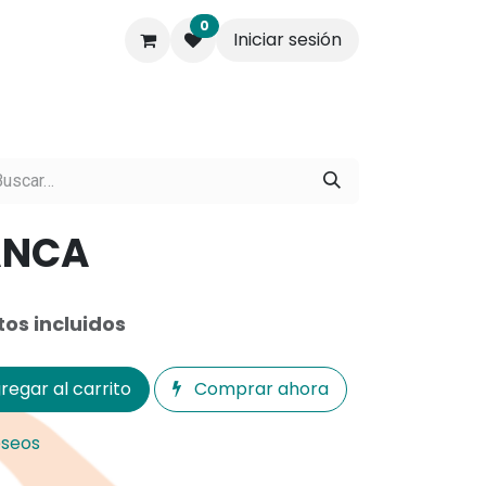
0
Iniciar sesión
s.
Contáctenos
Empresa
ANCA
os incluidos
regar al carrito
Comprar ahora
eseos