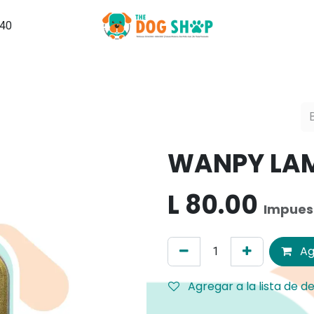
540
Grooming
PuppySchool
Hospedaje
Noticias, Tips y Ma
WANPY LA
L
80.00
Impuest
Ag
Agregar a la lista de d