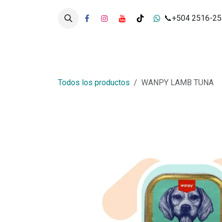
Ir al contenido
📞+504 2516-2
Inicio
Tienda
Servicios
Todos los productos
WANPY LAMB TUNA