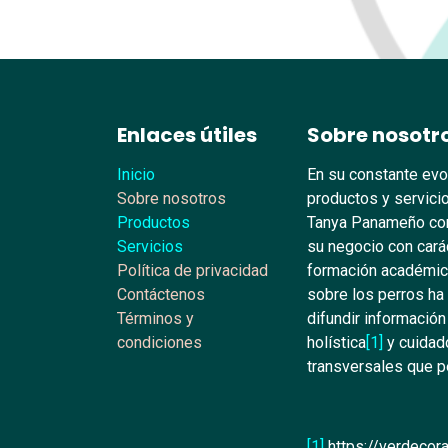
Enlaces útiles
Sobre nosotr
Inicio
En su constante evo
Sobre nosotros
productos y servicio
Productos
Tanya Panameño con
Servicios
su negocio con carác
Política de privacidad
formación académica
Contáctenos
sobre los perros ha
Términos y
difundir información
condiciones
holística
[1]
y cuidado
transversales que pe
[1]
https://verdecora