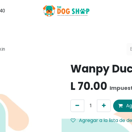
540
Grooming
PuppySchool
Hospedaje
Noticias, Tips y Ma
kin
Wanpy Duc
L
70.00
Impuest
Ag
Agregar a la lista de d