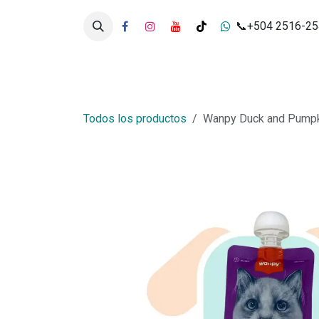
Ir al contenido
📞+504 2516-2
Inicio
Tienda
Servicios
Todos los productos
Wanpy Duck and Pump