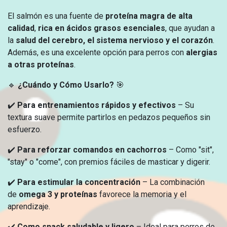
El salmón es una fuente de
proteína magra de alta
calidad
,
rica en ácidos grasos esenciales
, que ayudan a
la
salud del cerebro, el sistema nervioso y el corazón
.
Además, es una excelente opción para perros con
alergias
a otras proteínas
.
🔹
¿Cuándo y Cómo Usarlo?
🎯
✔️
Para entrenamientos rápidos y efectivos
– Su
textura suave permite partirlos en pedazos pequeños sin
esfuerzo.
✔️
Para reforzar comandos en cachorros
– Como "sit",
"stay" o "come", con premios fáciles de masticar y digerir.
✔️
Para estimular la concentración
– La combinación
de
omega 3 y proteínas
favorece la memoria y el
aprendizaje.
✔️
Como snack saludable y ligero
– Ideal para perros de