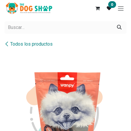
Ir al contenido
0
Todos los productos