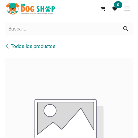
Ir al contenido
0
Todos los productos