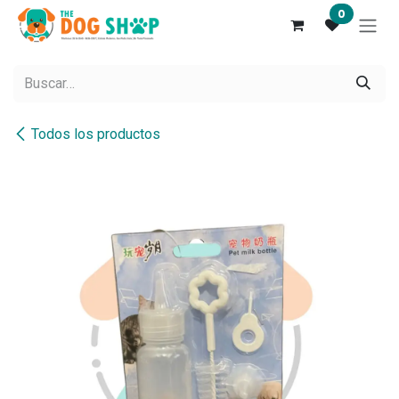
Ir al contenido
0
Todos los productos