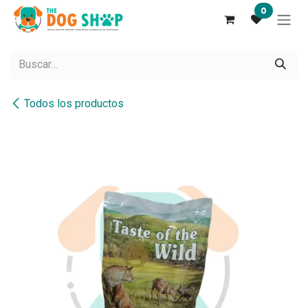
Ir al contenido
0
Todos los productos