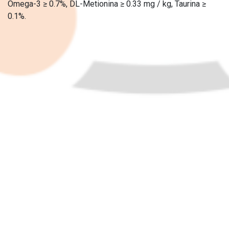
Omega-3 ≥ 0.7%, DL-Metionina ≥ 0.33 mg / kg, Taurina ≥
0.1%.