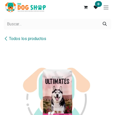
Ir al contenido
0
Todos los productos