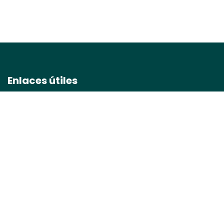
Enlaces útiles
Inicio
Sobre nosotros
Productos
Servicios
Política de privacidad
Contáctenos
Términos y condiciones